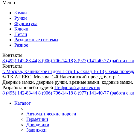
Меню
Замки
Ручки
Фурнитура
Ключи
Петли
Раздвижные системы
Разное
Контакты
8 (495) 142-83-44
8 (906) 706-14-18
8 (977) 141-40-77
(работа с к
Контакты
г. Москва, Каширское ш дом 1 стр 15, склад 16-13
Схема проезд
© ТК АПЕКС. Москва, 1-й Нагатинский проезд, 6, стр. 1
Дверные замки, дверные ручки, врезные замки, кодовые замки,
Разработано веб-студией
Цифровой архитектор
8 (495) 142-83-44
8 (906) 706-14-18
8 (977) 141-40-77
(работа с к
Каталог
Автоматические пороги
Герметики
Доводчики
Задвижки