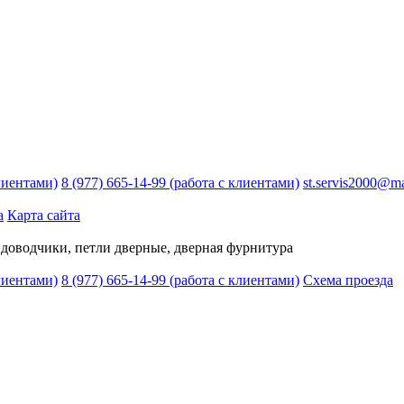
лиентами)
8 (977) 665-14-99
(работа с клиентами)
st.servis2000@ma
а
Карта сайта
 доводчики, петли дверные, дверная фурнитура
лиентами)
8 (977) 665-14-99
(работа с клиентами)
Схема проезда