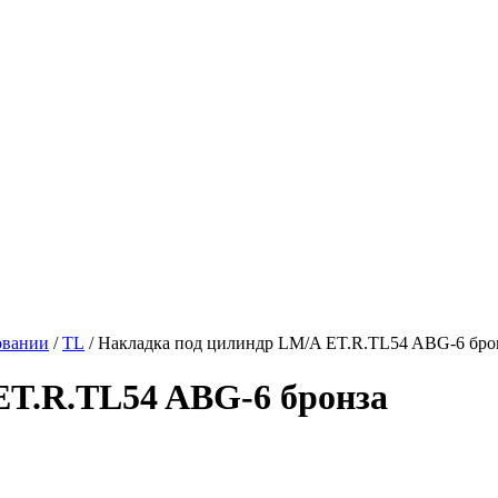
овании
/
TL
/ Накладка под цилиндр LM/A ET.R.TL54 ABG-6 бро
ET.R.TL54 ABG-6 бронза