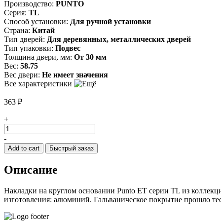
Производство:
PUNTO
Серия:
TL
Способ установки:
Для ручной установки
Страна:
Китай
Тип дверей:
Для деревянных, металлических дверей
Тип упаковки:
Подвес
Толщина двери, мм:
От 30 мм
Вес:
58.75
Вес двери:
Не имеет значения
Все характеристики
363
₽
+
Накладка
под
-
цилиндр
Add to cart
Быстрый заказ
LM/A
ET.R.TL54
Описание
ABG-
6
бронза
Накладки на круглом основании Punto ET серии TL из колле
quantity
изготовления: алюминий. Гальваническое покрытие прошло тес