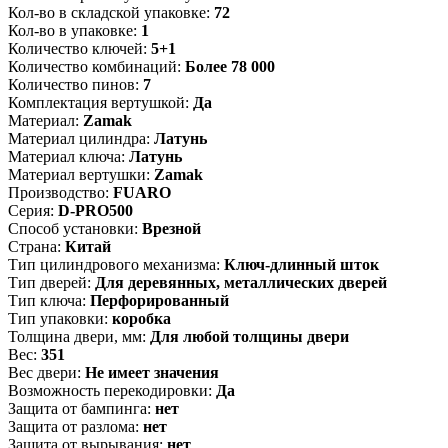
Кол-во в складской упаковке:
72
Кол-во в упаковке:
1
Количество ключей:
5+1
Количество комбинаций:
Более 78 000
Количество пинов:
7
Комплектация вертушкой:
Да
Материал:
Zamak
Материал цилиндра:
Латунь
Материал ключа:
Латунь
Материал вертушки:
Zamak
Производство:
FUARO
Серия:
D-PRO500
Способ установки:
Врезной
Страна:
Китай
Тип цилиндрового механизма:
Ключ-длинный шток
Тип дверей:
Для деревянных, металлических дверей
Тип ключа:
Перфорированный
Тип упаковки:
коробка
Толщина двери, мм:
Для любой толщины двери
Вес:
351
Вес двери:
Не имеет значения
Возможность перекодировки:
Да
Защита от бампинга:
нет
Защита от разлома:
нет
Защита от вырывания:
нет