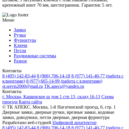
крепежный винт 70 мм, шестигранник. Гарантия: 5 лет.
Меню
Замки
Ручки
Фурнитура
Ключи
Петли
Раздвижные системы
Разное
Контакты
8 (495) 142-83-44
8 (906) 706-14-18
8 (977) 141-40-77
(работа с
клиентами)
8 (977) 665-14-99
(работа с клиентами)
st.servis2000@mail.ru
TK.apecs@yandex.ru
Контакты
г. Москва, Каширское ш дом 1 стр 15, склад 16-13
Схема
проезда
Карта сайта
© ТК АПЕКС. Москва, 1-й Нагатинский проезд, 6, стр. 1
Дверные замки, дверные ручки, врезные замки, кодовые
замки, доводчики, петли дверные, дверная фурнитура
Разработано веб-студией
Цифровой архитектор
8 (495) 142-83-44
8 (906) 706-14-18
8 (977) 141-40-77
(работа с