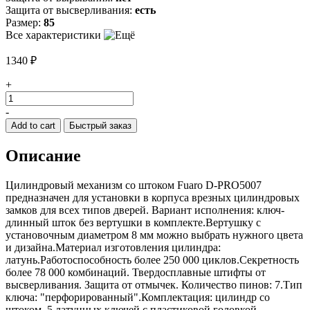
Защита от высверливания:
есть
Размер:
85
Все характеристики
1340
₽
+
Цилиндровый
механизм
-
D-
Add to cart
Быстрый заказ
PRO5007
Tang
Описание
85
w/k
(50+10+25)
Цилиндровый механизм со штоком Fuaro D-PRO5007
CP
предназначен для установки в корпуса врезных цилиндровых
хром
замков для всех типов дверей. Вариант исполнения: ключ-
5Key
длинный шток без вертушки в комплекте.Вертушку с
без
установочным диаметром 8 мм можно выбрать нужного цвета
верт.
и дизайна.Материал изготовления цилиндра:
quantity
латунь.Работоспособность более 250 000 циклов.Секретность
более 78 000 комбинаций. Твердосплавные штифты от
высверливания. Защита от отмычек. Количество пинов: 7.Тип
ключа: "перфорированный".Комплектация: цилиндр со
штоком, 5 латунных ключей с пластиковой головкой,